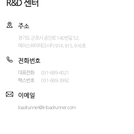
R&D 센터
주소
경기도 군포시 공단로 140번길 52,
에이스하이테크시티 914, 915, 916호
전화번호
대표전화
031-689-4021
팩스번호
031-689-3992
이메일
loadrunner@k-loadrunner.com